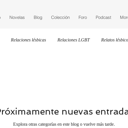
o
Novelas
Blog
Colección
Foro
Podcast
Mor
Relaciones lésbicas
Relaciones LGBT
Relatos lésbic
Literatura lésbica
Sexualidad
LGBTIQ Media
róximamente nuevas entrad
Explora otras categorías en este blog o vuelve más tarde.