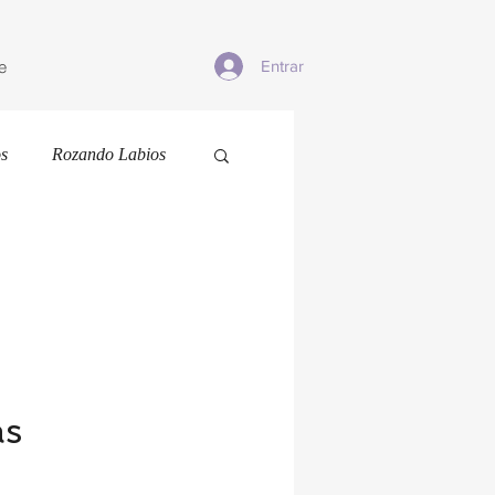
e
Entrar
os
Rozando Labios
as