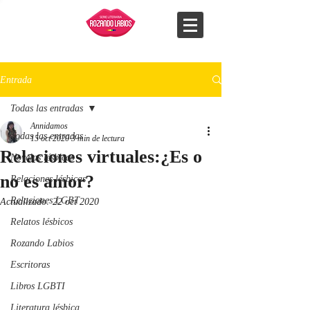
Entrada
Todas las entradas
Annidamos
Todas las entradas
15 oct 2020
3 min de lectura
Relaciones virtuales:¿Es o
Novelas lésbicas
no es amor?
Relaciones lésbicas
Relaciones LGBT
Actualizado:
22 oct 2020
Relatos lésbicos
Rozando Labios
Escritoras
Libros LGBTI
Literatura lésbica